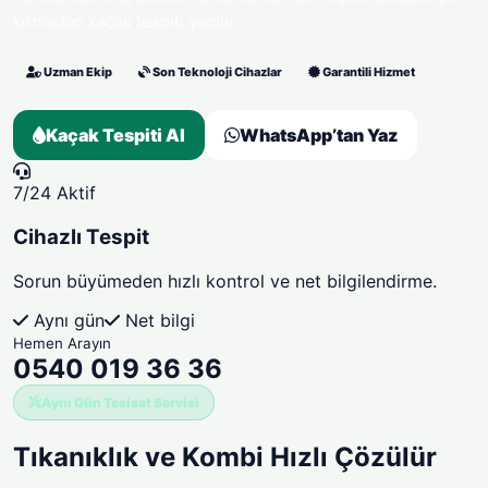
kırmadan kaçak tespiti yapılır.
Uzman Ekip
Son Teknoloji Cihazlar
Garantili Hizmet
Kaçak Tespiti Al
WhatsApp’tan Yaz
7/24 Aktif
Cihazlı Tespit
Sorun büyümeden hızlı kontrol ve net bilgilendirme.
Aynı gün
Net bilgi
Hemen Arayın
0540 019 36 36
Aynı Gün Tesisat Servisi
Tıkanıklık ve Kombi
Hızlı Çözülür