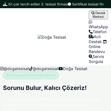
En çok tercih edilen 3. tesisat firması
Sertifikalı tesisat firması
Destek
Merkezi
WhatsApp
Telefon
Acil
Destek
Online
Randevu
Servis
Sorgula
@dogatesisat
@dogatesisat
Doğa Tesisat
Profesyonel Tesisat Çözümleri
Sorunu Bulur,
Kalıcı Çözeriz!
Su kaçağı tespiti, tıkanıklık açma, kombi servisi ve petek
temizliği hizmetlerinde kırmadan, hızlı ve güvenilir
çözümler sunuyoruz.