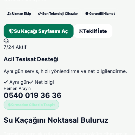
Uzman Ekip
Son Teknoloji Cihazlar
Garantili Hizmet
Su Kaçağı Sayfasını Aç
Teklif İste
7/24 Aktif
Acil Tesisat Desteği
Aynı gün servis, hızlı yönlendirme ve net bilgilendirme.
Aynı gün
Net bilgi
Hemen Arayın
0540 019 36 36
Kırmadan Cihazla Tespit
Su Kaçağını
Noktasal Buluruz
Termal kamera, akustik dinleme ve nem ölçüm cihazlarıyla