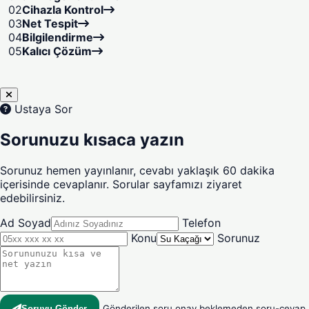
02
Cihazla Kontrol
03
Net Tespit
04
Bilgilendirme
05
Kalıcı Çözüm
Ustaya Sor
Sorunuzu kısaca yazın
Sorunuz hemen yayınlanır, cevabı yaklaşık 60 dakika
içerisinde cevaplanır. Sorular sayfamızı ziyaret
edebilirsiniz.
Ad Soyad
Telefon
Konu
Sorunuz
Gönderilen soru onay beklemeden soru-cevap
Soruyu Gönder