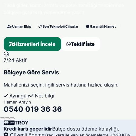
Tıkalı gider, kombi arızası ve petek temizliği taleplerinde
bölgeye göre hızlı yönlendirme yapılır.
Uzman Ekip
Son Teknoloji Cihazlar
Garantili Hizmet
Hizmetleri İncele
Teklif İste
7/24 Aktif
Bölgeye Göre Servis
Mahallenizi seçin, ilgili servis hattına hızlıca ulaşın.
Aynı gün
Net bilgi
Hemen Arayın
0540 019 36 36
TROY
Kredi kartı geçerlidir
Bütçe dostu ödeme kolaylığı.
Güvenli ödeme
Kredi kartı ile yapılan ödemelerde +%20 KDV