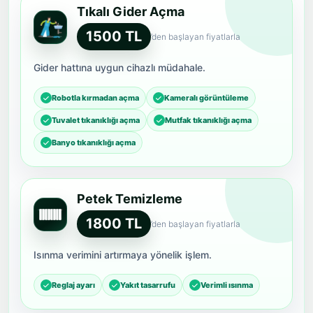
Tıkalı Gider Açma
1500 TL
’den başlayan fiyatlarla
Gider hattına uygun cihazlı müdahale.
Robotla kırmadan açma
Kameralı görüntüleme
Tuvalet tıkanıklığı açma
Mutfak tıkanıklığı açma
Banyo tıkanıklığı açma
Petek Temizleme
1800 TL
’den başlayan fiyatlarla
Isınma verimini artırmaya yönelik işlem.
Reglaj ayarı
Yakıt tasarrufu
Verimli ısınma