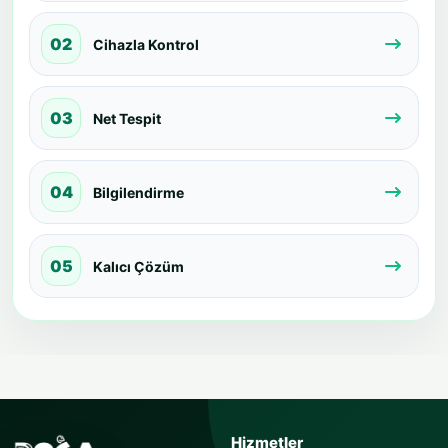
02
Cihazla Kontrol
03
Net Tespit
04
Bilgilendirme
05
Kalıcı Çözüm
USTAYA SOR
Hizmetler