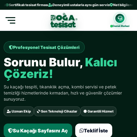
Sertifikalı tesisat firması
Deneyimli ustalarla aynı gün servis
Net bilgilendirme ve 
Destek Merkezi
Profesyonel Tesisat Çözümleri
Sorunu Bulur,
Kalıcı
Çözeriz!
Su kaçağı tespiti, tıkanıklık açma, kombi servisi ve petek
temizliği hizmetlerinde kırmadan, hızlı ve güvenilir çözümler
sunuyoruz.
Uzman Ekip
Son Teknoloji Cihazlar
Garantili Hizmet
Su Kaçağı Sayfasını Aç
Teklif İste