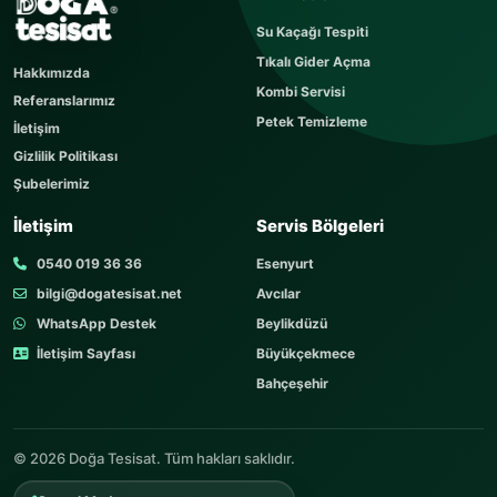
Sorunuzu kısaca yazın
Su Kaçağı Tespiti
Sorunuz hemen yayınlanır, cevabı yaklaşık 60
Tıkalı Gider Açma
dakika içerisinde cevaplanır. Sorular sayfamızı
Hakkımızda
ziyaret edebilirsiniz.
Kombi Servisi
Referanslarımız
AD SOYAD
Petek Temizleme
İletişim
Gizlilik Politikası
Şubelerimiz
TELEFON
İletişim
Servis Bölgeleri
0540 019 36 36
Esenyurt
bilgi@dogatesisat.net
Avcılar
KONU
WhatsApp Destek
Beylikdüzü
İletişim Sayfası
Büyükçekmece
Bahçeşehir
SORUNUZ
© 2026 Doğa Tesisat. Tüm hakları saklıdır.