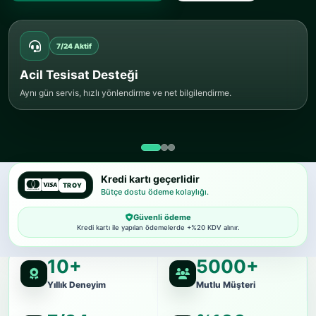
7/24 Aktif
Acil Tesisat Desteği
Aynı gün servis, hızlı yönlendirme ve net bilgilendirme.
Kredi kartı geçerlidir
TROY
Bütçe dostu ödeme kolaylığı.
Güvenli ödeme
Kredi kartı ile yapılan ödemelerde +%20 KDV alınır.
10+
5000+
Yıllık Deneyim
Mutlu Müşteri