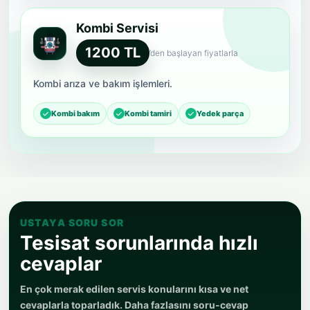
Kombi Servisi
1200 TL
’den başlayan fiyatlarla
Kombi arıza ve bakım işlemleri.
Kombi bakım
Kombi tamiri
Yedek parça
USTAYA SORU SOR
Tesisat sorunlarında hızlı
cevaplar
En çok merak edilen servis konularını kısa ve net
cevaplarla toparladık. Daha fazlasını soru-cevap