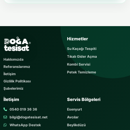
USTAYA SOR
Hizmetler
Sorunuzu kısaca yazın
Su Kaçağı Tespiti
Sorunuz hemen yayınlanır, cevabı yaklaşık 60
Tıkalı Gider Açma
dakika içerisinde cevaplanır. Sorular sayfamızı
Hakkımızda
ziyaret edebilirsiniz.
Kombi Servisi
Referanslarımız
AD SOYAD
Petek Temizleme
İletişim
Gizlilik Politikası
Şubelerimiz
TELEFON
İletişim
Servis Bölgeleri
0540 019 36 36
Esenyurt
bilgi@dogatesisat.net
Avcılar
KONU
WhatsApp Destek
Beylikdüzü