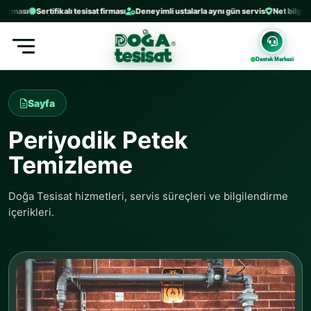
rması
Sertifikalı tesisat firması
Deneyimli ustalarla aynı gün servis
Net bilgilendi
Destek Merkezi
Sayfa
Periyodik Petek
Temizleme
Doğa Tesisat hizmetleri, servis süreçleri ve bilgilendirme
içerikleri.