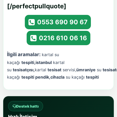
[/perfectpullquote]
0553 690 90 67
0216 610 06 16
İlgili aramalar:
kartal su
kaçağı
tespiti,
istanbul
kartal
su
tesisatçısı,
kartal
tesisat
servisi,
ümraniye
su
tesisat
kaçağı
tespiti pendik,c
ihazla
su kaçağı
tespiti
Destek hattı
Hızlı İletişim