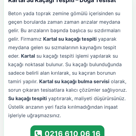
Kartal
Su Kaçağı Tespiti – Doğa Tesisat
Beton yada toprak zemine gömülü içerisinden su
geçen borularda zaman zaman arızalar meydana
gelir. Bu arızaların başında başlıca su sızdırmaları
gelir. Firmamız
Kartal
su kaçağı tespiti
yaparak
meydana gelen su sızmalarının kaynağını tespit
eder.
Kartal
su kaçağı tespiti işlemi yapılarak su
kaçağı noktasal bulunur. Su kaçağı bulunduğunda
sadece belirli alan kırılarak, su kaçıran borunun
tamiri yapılır.
Kartal
su kaçağı bulma servisi
olarak,
sorun çıkaran tesisatlara kalıcı çözümler sağlıyoruz.
Su kaçağı tespiti
yaptırarak, maliyeti düşürürsünüz.
Üstelik arızanın yeri fazla kırılmadığından inşaat
işleriyle uğraşmazsınız.
0216 610 06 16