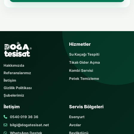
USTAYA SOR
Hizmetler
Sorunuzu kısaca yazın
Su Kaçağı Tespiti
Sorunuz hemen yayınlanır, cevabı yaklaşık 60
Tıkalı Gider Açma
dakika içerisinde cevaplanır. Sorular sayfamızı
Hakkımızda
ziyaret edebilirsiniz.
Kombi Servisi
Referanslarımız
AD SOYAD
Petek Temizleme
İletişim
Gizlilik Politikası
Şubelerimiz
TELEFON
İletişim
Servis Bölgeleri
0540 019 36 36
Esenyurt
bilgi@dogatesisat.net
Avcılar
KONU
WhatsApp Destek
Beylikdüzü