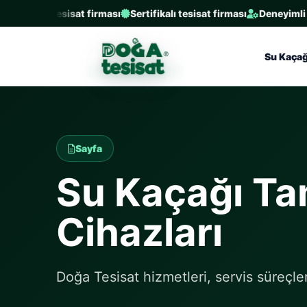
dilen 3. tesisat firması
Sertifikalı tesisat firması
Deneyimli ust
Su Kaçağ
Sayfa
Su Kaçağı Tam
Cihazları
Doğa Tesisat hizmetleri, servis süreçleri