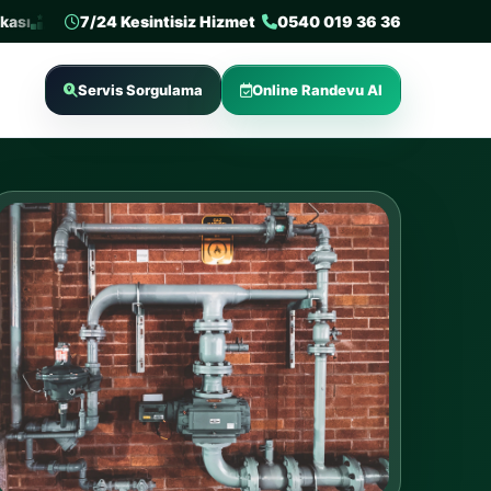
ı
En çok tercih edilen 3. tesisat firması
7/24 Kesintisiz Hizmet
0540 019 36 36
Sertifikalı tesisat firma
Servis Sorgulama
Online Randevu Al