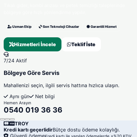
Tıkalı gider, kombi arızası ve petek temizliği taleplerinde
bölgeye göre hızlı yönlendirme yapılır.
Uzman Ekip
Son Teknoloji Cihazlar
Garantili Hizmet
Hizmetleri İncele
Teklif İste
7/24 Aktif
Bölgeye Göre Servis
Mahallenizi seçin, ilgili servis hattına hızlıca ulaşın.
Aynı gün
Net bilgi
Hemen Arayın
0540 019 36 36
TROY
Kredi kartı geçerlidir
Bütçe dostu ödeme kolaylığı.
Güvenli ödeme
Kredi kartı ile yapılan ödemelerde +%20 KDV