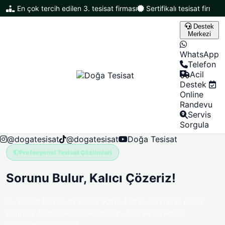
En çok tercih edilen 3. tesisat firması
Sertifikalı tesisat firması
Destek
Merkezi
WhatsApp
Telefon
Acil
Destek
Online
Randevu
Servis
Sorgula
@dogatesisat
@dogatesisat
Doğa Tesisat
Profesyonel Tesisat Çözümleri
Sorunu Bulur,
Kalıcı Çözeriz!
Su kaçağı tespiti, tıkanıklık açma, kombi servisi ve petek
temizliği hizmetlerinde kırmadan, hızlı ve güvenilir
çözümler sunuyoruz.