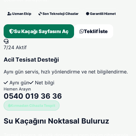
Uzman Ekip
Son Teknoloji Cihazlar
Garantili Hizmet
Su Kaçağı Sayfasını Aç
Teklif İste
7/24 Aktif
Acil Tesisat Desteği
Aynı gün servis, hızlı yönlendirme ve net bilgilendirme.
Aynı gün
Net bilgi
Hemen Arayın
0540 019 36 36
Kırmadan Cihazla Tespit
Su Kaçağını
Noktasal Buluruz
Termal kamera, akustik dinleme ve nem ölçüm cihazlarıyla