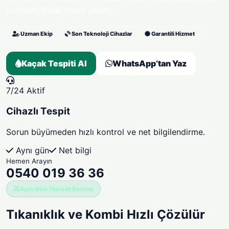
kırmadan kaçak tespiti yapılır.
Uzman Ekip
Son Teknoloji Cihazlar
Garantili Hizmet
Kaçak Tespiti Al
WhatsApp’tan Yaz
7/24 Aktif
Cihazlı Tespit
Sorun büyümeden hızlı kontrol ve net bilgilendirme.
Aynı gün
Net bilgi
Hemen Arayın
0540 019 36 36
Aynı Gün Tesisat Servisi
Tıkanıklık ve Kombi
Hızlı Çözülür