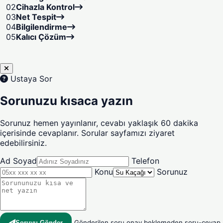
02
Cihazla Kontrol
03
Net Tespit
04
Bilgilendirme
05
Kalıcı Çözüm
Ustaya Sor
Sorunuzu kısaca yazın
Sorunuz hemen yayınlanır, cevabı yaklaşık 60 dakika
içerisinde cevaplanır. Sorular sayfamızı ziyaret
edebilirsiniz.
Ad Soyad
Telefon
Konu
Sorunuz
Gönderilen soru onay beklemeden soru-cevap
Soruyu Gönder