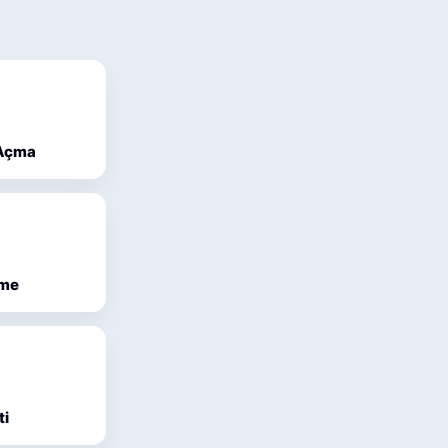
 Açma
eme
ti