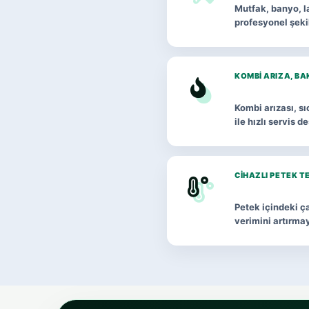
Mutfak, banyo, la
profesyonel şeki
KOMBI ARIZA, BA
Kombi arızası, s
ile hızlı servis d
CIHAZLI PETEK T
Petek içindeki ça
verimini artırma