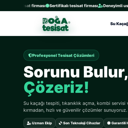
 tesisat firması
Sertifikalı tesisat firması
Deneyimli ustalarla a
Su Kaçağ
Profesyonel Tesisat Çözümleri
Sorunu Bulur
Çözeriz!
Su kaçağı tespiti, tıkanıklık açma, kombi servisi
kırmadan, hızlı ve güvenilir çözümler sunuyoruz.
Uzman Ekip
Son Teknoloji Cihazlar
Garantili