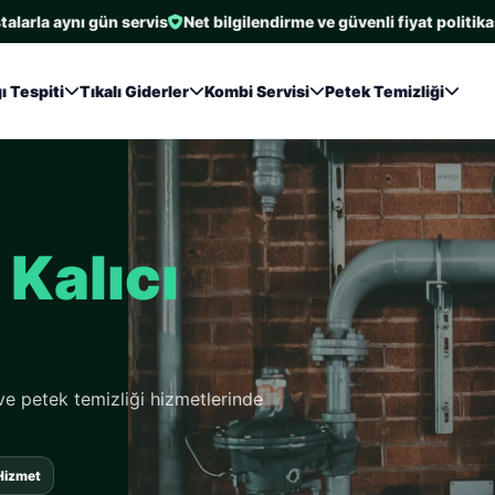
ynı gün servis
Net bilgilendirme ve güvenli fiyat politikası
En ç
ı Tespiti
Tıkalı Giderler
Kombi Servisi
Petek Temizliği
,
Kalıcı
 ve petek temizliği hizmetlerinde
 Hizmet