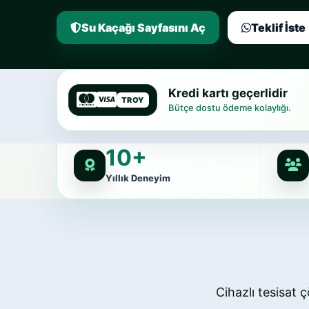
Su Kaçağı Sayfasını Aç
Teklif İste
Kredi kartı geçerlidir
TROY
Bütçe dostu ödeme kolaylığı.
10+
Yıllık Deneyim
Cihazlı tesisat ç