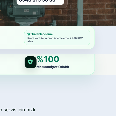
Güvenli ödeme
Kredi kartı ile yapılan ödemelerde +%20 KDV
alınır.
%100
Memnuniyet Odaklı
 servis için hızlı