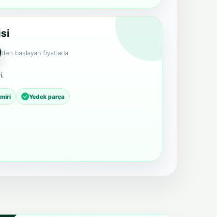
si
’den başlayan fiyatlarla
i.
miri
Yedek parça