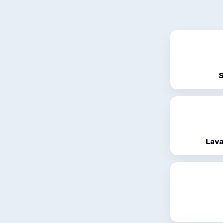
S
Lava