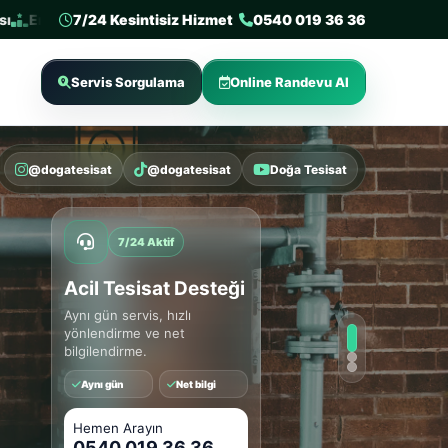
ok tercih edilen 3. tesisat firması
7/24 Kesintisiz Hizmet
Sertifikalı tesisat firması
0540 019 36 36
Den
Servis Sorgulama
Online Randevu Al
@dogatesisat
@dogatesisat
Doğa Tesisat
7/24 Aktif
Acil Tesisat Desteği
Aynı gün servis, hızlı
yönlendirme ve net
bilgilendirme.
Aynı gün
Net bilgi
Hemen Arayın
0540 019 36 36