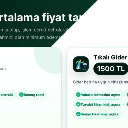
talama fiyat tarifesi
nmış olup, işlem ücreti net olarak danışanlarımız
 tahmini olan minimum ödeme tutarlarıdır.
Tıkalı Gide
1500 TL
arla
Gider hattına uygun cihazlı m
kontrolü
Basınç testi
Robotla kırmadan açma
Tuvalet tıkanıklığı açma
Banyo tıkanıklığı açma