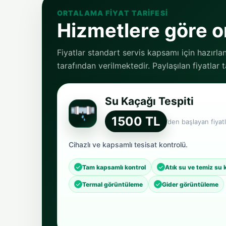
ORTALAMA FIYAT TARIFESI
Hizmetlere göre or
Fiyatlar standart servis kapsamı için hazırla
tarafından verilmektedir. Paylaşılan fiyatlar
Su Kaçağı Tespiti
1500 TL
’den başlayan fiyatl
Cihazlı ve kapsamlı tesisat kontrolü.
Tam kapsamlı kontrol
Atık su ve temiz su 
Termal görüntüleme
Gider görüntüleme