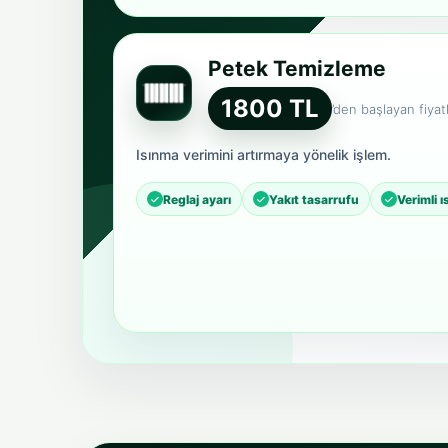
Petek Temizleme
1800 TL
’den başlayan fiyatl
Isınma verimini artırmaya yönelik işlem.
Reglaj ayarı
Yakıt tasarrufu
Verimli 