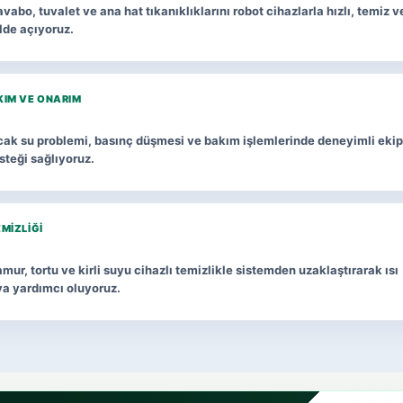
vabo, tuvalet ve ana hat tıkanıklıklarını robot cihazlarla hızlı, temiz v
lde açıyoruz.
KIM VE ONARIM
ıcak su problemi, basınç düşmesi ve bakım işlemlerinde deneyimli ekip
esteği sağlıyoruz.
EMIZLIĞI
mur, tortu ve kirli suyu cihazlı temizlikle sistemden uzaklaştırarak ısı
ya yardımcı oluyoruz.