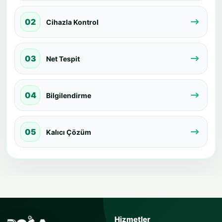
02
Cihazla Kontrol
03
Net Tespit
04
Bilgilendirme
05
Kalıcı Çözüm
USTAYA SOR
Hizmetler