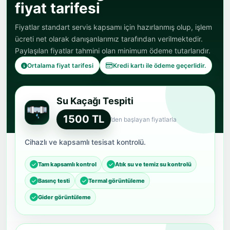
fiyat tarifesi
Fiyatlar standart servis kapsamı için hazırlanmış olup, işlem
ücreti net olarak danışanlarımız tarafından verilmektedir.
Paylaşılan fiyatlar tahmini olan minimum ödeme tutarlarıdır.
Ortalama fiyat tarifesi
Kredi kartı ile ödeme geçerlidir.
Su Kaçağı Tespiti
1500 TL
’den başlayan fiyatlarla
Cihazlı ve kapsamlı tesisat kontrolü.
Tam kapsamlı kontrol
Atık su ve temiz su kontrolü
Basınç testi
Termal görüntüleme
Gider görüntüleme