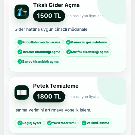
Tıkalı Gider Açma
1500 TL
’den başlayan fiyatlarla
Gider hattına uygun cihazlı müdahale.
Robotla kırmadan açma
Kameralı görüntüleme
Tuvalet tıkanıklığı açma
Mutfak tıkanıklığı açma
Banyo tıkanıklığı açma
Petek Temizleme
1800 TL
’den başlayan fiyatlarla
Isınma verimini artırmaya yönelik işlem.
Reglaj ayarı
Yakıt tasarrufu
Verimli ısınma