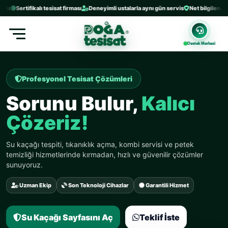
Sertifikalı tesisat firması
Deneyimli ustalarla aynı gün servis
Net bilgilendirme ve 
Destek Merkezi
Profesyonel Tesisat Çözümleri
Sorunu Bulur,
Kalıcı
Çözeriz!
Su kaçağı tespiti, tıkanıklık açma, kombi servisi ve petek
temizliği hizmetlerinde kırmadan, hızlı ve güvenilir çözümler
sunuyoruz.
Uzman Ekip
Son Teknoloji Cihazlar
Garantili Hizmet
Su Kaçağı Sayfasını Aç
Teklif İste