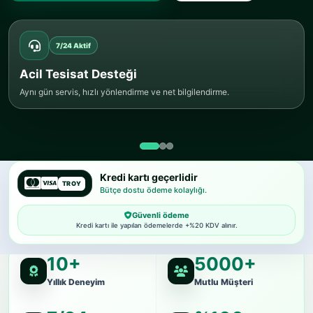
7/24 Aktif
Acil Tesisat Desteği
Aynı gün servis, hızlı yönlendirme ve net bilgilendirme.
Kredi kartı geçerlidir
TROY
Bütçe dostu ödeme kolaylığı.
Güvenli ödeme
Kredi kartı ile yapılan ödemelerde +%20 KDV alınır.
10+
5000+
Yıllık Deneyim
Mutlu Müşteri