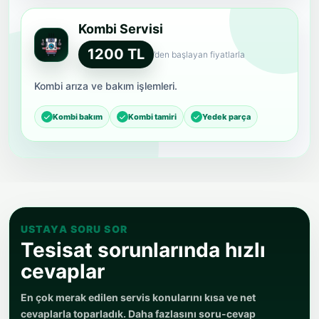
Kombi Servisi
1200 TL
’den başlayan fiyatlarla
Kombi arıza ve bakım işlemleri.
Kombi bakım
Kombi tamiri
Yedek parça
USTAYA SORU SOR
Tesisat sorunlarında hızlı
cevaplar
En çok merak edilen servis konularını kısa ve net
cevaplarla toparladık. Daha fazlasını soru-cevap