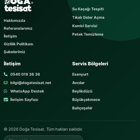
Sorunuzu kısaca yazın
Su Kaçağı Tespiti
Sorunuz hemen yayınlanır, cevabı yaklaşık 60
Tıkalı Gider Açma
dakika içerisinde cevaplanır. Sorular sayfamızı
Hakkımızda
ziyaret edebilirsiniz.
Kombi Servisi
Referanslarımız
AD SOYAD
Petek Temizleme
İletişim
Gizlilik Politikası
Şubelerimiz
TELEFON
İletişim
Servis Bölgeleri
0540 019 36 36
Esenyurt
bilgi@dogatesisat.net
Avcılar
KONU
WhatsApp Destek
Beylikdüzü
İletişim Sayfası
Büyükçekmece
Bahçeşehir
SORUNUZ
© 2026 Doğa Tesisat. Tüm hakları saklıdır.