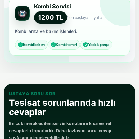
Kombi Servisi
1200 TL
’den başlayan fiyatlarla
Kombi arıza ve bakım işlemleri.
Kombi bakım
Kombi tamiri
Yedek parça
USTAYA SORU SOR
Tesisat sorunlarında hızlı
cevaplar
En çok merak edilen servis konularını kısa ve net
cevaplarla toparladık. Daha fazlasını soru-cevap
sayfasında inceleyebilirsiniz.