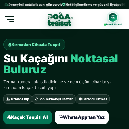
Deneyimli ustalarla aynı gün servis
Net bilgilendirme ve güvenli fiyat politikası
E
Destek Merkezi
Kırmadan Cihazla Tespit
Su Kaçağını
Noktasal
Buluruz
Termal kamera, akustik dinleme ve nem ölçüm cihazlarıyla
kırmadan kaçak tespiti yapılır.
Uzman Ekip
Son Teknoloji Cihazlar
Garantili Hizmet
Kaçak Tespiti Al
WhatsApp’tan Yaz