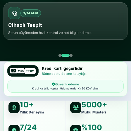
7/24 Aktif
Cihazlı Tespit
Sorun büyümeden hızlı kontrol ve net bilgilendirme.
Kredi kartı geçerlidir
TROY
Bütçe dostu ödeme kolaylığı.
Güvenli ödeme
Kredi kartı ile yapılan ödemelerde +%20 KDV alınır.
10+
5000+
Yıllık Deneyim
Mutlu Müşteri
7/24
%100