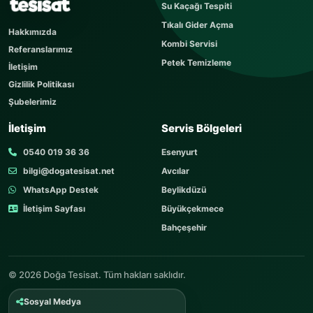
Su Kaçağı Tespiti
Sorunuz hemen yayınlanır, cevabı yaklaşık 60
Tıkalı Gider Açma
dakika içerisinde cevaplanır. Sorular sayfamızı
Hakkımızda
ziyaret edebilirsiniz.
Kombi Servisi
Referanslarımız
AD SOYAD
Petek Temizleme
İletişim
Gizlilik Politikası
Şubelerimiz
TELEFON
İletişim
Servis Bölgeleri
0540 019 36 36
Esenyurt
bilgi@dogatesisat.net
Avcılar
KONU
WhatsApp Destek
Beylikdüzü
İletişim Sayfası
Büyükçekmece
Bahçeşehir
SORUNUZ
© 2026 Doğa Tesisat. Tüm hakları saklıdır.
Sosyal Medya