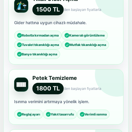
1500 TL
’den başlayan fiyatlarla
Gider hattına uygun cihazlı müdahale.
Robotla kırmadan açma
Kameralı görüntüleme
Tuvalet tıkanıklığı açma
Mutfak tıkanıklığı açma
Banyo tıkanıklığı açma
Petek Temizleme
1800 TL
’den başlayan fiyatlarla
Isınma verimini artırmaya yönelik işlem.
Reglaj ayarı
Yakıt tasarrufu
Verimli ısınma