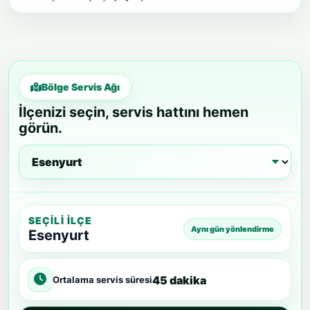
Bölge Servis Ağı
İlçenizi seçin, servis hattını hemen
görün.
SEÇILI İLÇE
Aynı gün yönlendirme
Esenyurt
45 dakika
Ortalama servis süresi