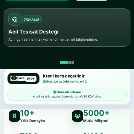
7/24 Aktif
Acil Tesisat Desteği
Aynı gün servis, hızlı yönlendirme ve net bilgilendirme.
Kredi kartı geçerlidir
TROY
Bütçe dostu ödeme kolaylığı.
Güvenli ödeme
Kredi kartı ile yapılan ödemelerde +%20 KDV alınır.
10+
5000+
Yıllık Deneyim
Mutlu Müşteri