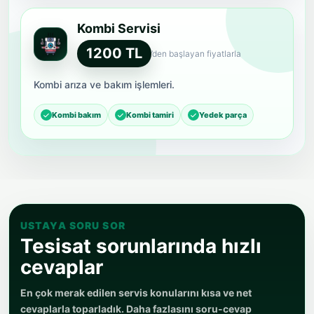
Kombi Servisi
1200 TL
’den başlayan fiyatlarla
Kombi arıza ve bakım işlemleri.
Kombi bakım
Kombi tamiri
Yedek parça
USTAYA SORU SOR
Tesisat sorunlarında hızlı
cevaplar
En çok merak edilen servis konularını kısa ve net
cevaplarla toparladık. Daha fazlasını soru-cevap