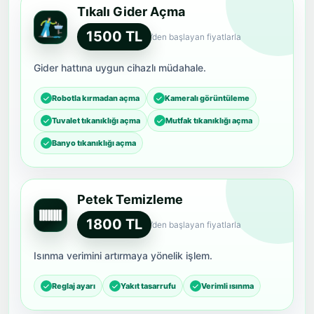
Tıkalı Gider Açma
1500 TL
’den başlayan fiyatlarla
Gider hattına uygun cihazlı müdahale.
Robotla kırmadan açma
Kameralı görüntüleme
Tuvalet tıkanıklığı açma
Mutfak tıkanıklığı açma
Banyo tıkanıklığı açma
Petek Temizleme
1800 TL
’den başlayan fiyatlarla
Isınma verimini artırmaya yönelik işlem.
Reglaj ayarı
Yakıt tasarrufu
Verimli ısınma