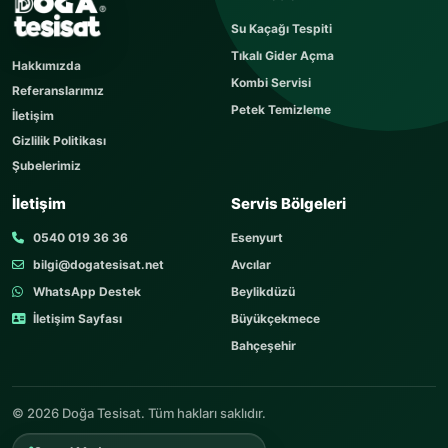
Sorunuzu kısaca yazın
Su Kaçağı Tespiti
Sorunuz hemen yayınlanır, cevabı yaklaşık 60
Tıkalı Gider Açma
dakika içerisinde cevaplanır. Sorular sayfamızı
Hakkımızda
ziyaret edebilirsiniz.
Kombi Servisi
Referanslarımız
AD SOYAD
Petek Temizleme
İletişim
Gizlilik Politikası
Şubelerimiz
TELEFON
İletişim
Servis Bölgeleri
0540 019 36 36
Esenyurt
bilgi@dogatesisat.net
Avcılar
KONU
WhatsApp Destek
Beylikdüzü
İletişim Sayfası
Büyükçekmece
Bahçeşehir
SORUNUZ
© 2026 Doğa Tesisat. Tüm hakları saklıdır.