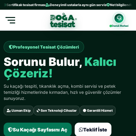
rtifikalı tesisat firması
Deneyimli ustalarla aynı gün servis
Net bilgilendirme ve gü
Destek Merkezi
Profesyonel Tesisat Çözümleri
Sorunu Bulur,
Kalıcı
Çözeriz!
Su kaçağı tespiti, tıkanıklık açma, kombi servisi ve petek
temizliği hizmetlerinde kırmadan, hızlı ve güvenilir çözümler
sunuyoruz.
Uzman Ekip
Son Teknoloji Cihazlar
Garantili Hizmet
Su Kaçağı Sayfasını Aç
Teklif İste