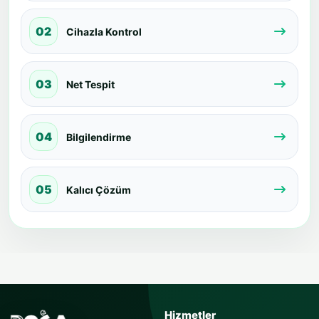
02
Cihazla Kontrol
03
Net Tespit
04
Bilgilendirme
05
Kalıcı Çözüm
USTAYA SOR
Hizmetler