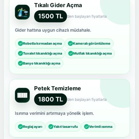
1500 TL
’den başlayan fiyatlarla
Gider hattına uygun cihazlı müdahale.
Robotla kırmadan açma
Kameralı görüntüleme
Tuvalet tıkanıklığı açma
Mutfak tıkanıklığı açma
Banyo tıkanıklığı açma
Petek Temizleme
1800 TL
’den başlayan fiyatlarla
Isınma verimini artırmaya yönelik işlem.
Reglaj ayarı
Yakıt tasarrufu
Verimli ısınma