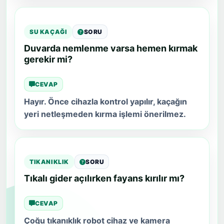
SU KAÇAĞI
SORU
Duvarda nemlenme varsa hemen kırmak
gerekir mi?
CEVAP
Hayır. Önce cihazla kontrol yapılır, kaçağın
yeri netleşmeden kırma işlemi önerilmez.
TIKANIKLIK
SORU
Tıkalı gider açılırken fayans kırılır mı?
CEVAP
Çoğu tıkanıklık robot cihaz ve kamera
desteğiyle kırmadan açılır. Hattın durumuna