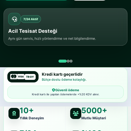
7/24 Aktif
Cihazlı Tespit
Sorun büyümeden hızlı kontrol ve net bilgilendirme.
Kredi kartı geçerlidir
TROY
Bütçe dostu ödeme kolaylığı.
Güvenli ödeme
Kredi kartı ile yapılan ödemelerde +%20 KDV alınır.
10+
5000+
Yıllık Deneyim
Mutlu Müşteri
7/24
%100