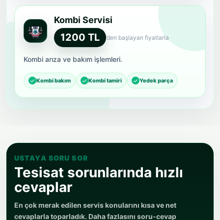
Kombi Servisi
1200 TL
’den başlayan fiyatlarla
Kombi arıza ve bakım işlemleri.
Kombi bakım
Kombi tamiri
Yedek parça
USTAYA SORU SOR
Tesisat sorunlarında hızlı
cevaplar
En çok merak edilen servis konularını kısa ve net
cevaplarla toparladık. Daha fazlasını soru-cevap
sayfasında inceleyebilirsiniz.