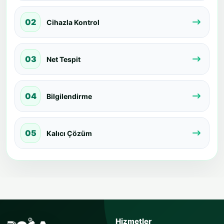
02
Cihazla Kontrol
03
Net Tespit
04
Bilgilendirme
05
Kalıcı Çözüm
USTAYA SOR
Hizmetler
Sorunuzu kısaca yazın