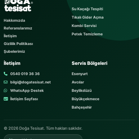
Su Kaçağı Tespiti
Sorunuz hemen yayınlanır, cevabı yaklaşık 60
Tıkalı Gider Açma
dakika içerisinde cevaplanır. Sorular sayfamızı
Hakkımızda
ziyaret edebilirsiniz.
Kombi Servisi
Referanslarımız
AD SOYAD
Petek Temizleme
İletişim
Gizlilik Politikası
Şubelerimiz
TELEFON
İletişim
Servis Bölgeleri
0540 019 36 36
Esenyurt
bilgi@dogatesisat.net
Avcılar
KONU
WhatsApp Destek
Beylikdüzü
İletişim Sayfası
Büyükçekmece
Bahçeşehir
SORUNUZ
© 2026 Doğa Tesisat. Tüm hakları saklıdır.
Sosyal Medya