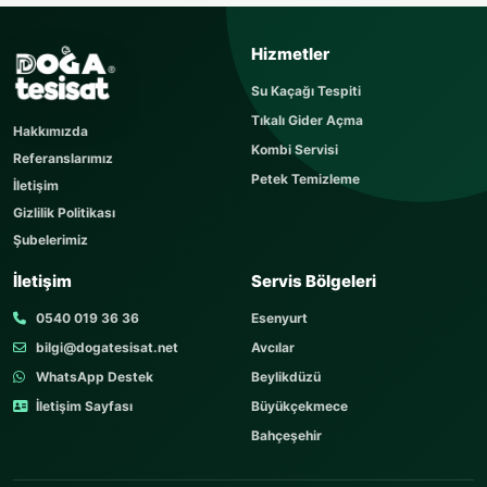
USTAYA SOR
Hizmetler
Sorunuzu kısaca yazın
Su Kaçağı Tespiti
Sorunuz hemen yayınlanır, cevabı yaklaşık 60
Tıkalı Gider Açma
dakika içerisinde cevaplanır. Sorular sayfamızı
Hakkımızda
ziyaret edebilirsiniz.
Kombi Servisi
Referanslarımız
AD SOYAD
Petek Temizleme
İletişim
Gizlilik Politikası
Şubelerimiz
TELEFON
İletişim
Servis Bölgeleri
0540 019 36 36
Esenyurt
bilgi@dogatesisat.net
Avcılar
KONU
WhatsApp Destek
Beylikdüzü
İletişim Sayfası
Büyükçekmece
Bahçeşehir
SORUNUZ