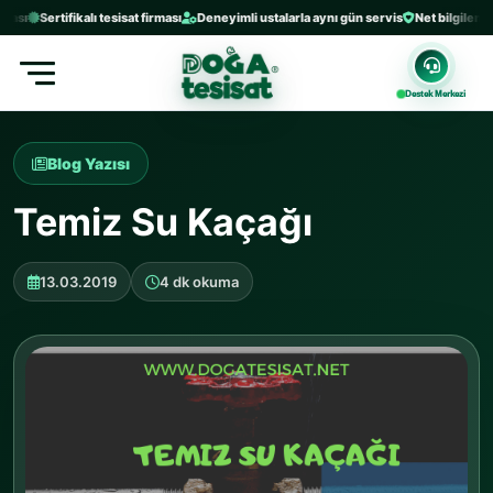
sı
Sertifikalı tesisat firması
Deneyimli ustalarla aynı gün servis
Net bilgilendirme
Destek Merkezi
Blog Yazısı
Temiz Su Kaçağı
13.03.2019
4 dk okuma