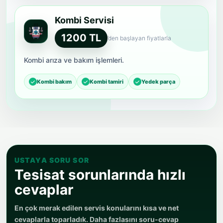
Kombi Servisi
1200 TL
’den başlayan fiyatlarla
Kombi arıza ve bakım işlemleri.
Kombi bakım
Kombi tamiri
Yedek parça
USTAYA SORU SOR
Tesisat sorunlarında hızlı
cevaplar
En çok merak edilen servis konularını kısa ve net
cevaplarla toparladık. Daha fazlasını soru-cevap