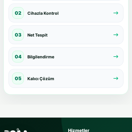
02
Cihazla Kontrol
03
Net Tespit
04
Bilgilendirme
05
Kalıcı Çözüm
USTAYA SOR
Hizmetler