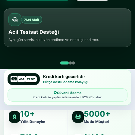
7/24 Aktif
Acil Tesisat Desteği
Aynı gün servis, hızlı yönlendirme ve net bilgilendirme.
Kredi kartı geçerlidir
TROY
Bütçe dostu ödeme kolaylığı.
Güvenli ödeme
Kredi kartı ile yapılan ödemelerde +%20 KDV alınır.
10+
5000+
Yıllık Deneyim
Mutlu Müşteri