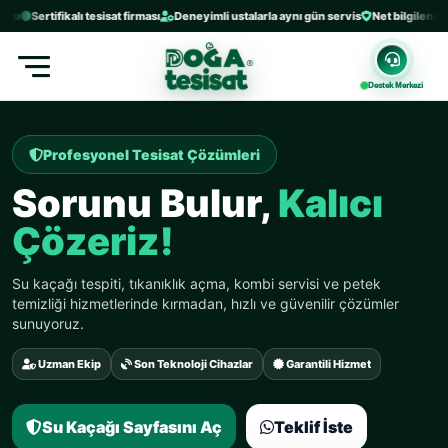
Sertifikalı tesisat firması
Deneyimli ustalarla aynı gün servis
Net bilgilendirme ve 
Destek Merkezi
Profesyonel Tesisat Çözümleri
Sorunu Bulur,
Kalıcı
Çözeriz!
Su kaçağı tespiti, tıkanıklık açma, kombi servisi ve petek
temizliği hizmetlerinde kırmadan, hızlı ve güvenilir çözümler
sunuyoruz.
Uzman Ekip
Son Teknoloji Cihazlar
Garantili Hizmet
Su Kaçağı Sayfasını Aç
Teklif İste