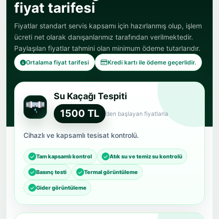
fiyat tarifesi
Fiyatlar standart servis kapsamı için hazırlanmış olup, işlem
ücreti net olarak danışanlarımız tarafından verilmektedir.
Paylaşılan fiyatlar tahmini olan minimum ödeme tutarlarıdır.
Ortalama fiyat tarifesi
Kredi kartı ile ödeme geçerlidir.
Su Kaçağı Tespiti
1500 TL
’den başlayan fiyatlarla
Cihazlı ve kapsamlı tesisat kontrolü.
Tam kapsamlı kontrol
Atık su ve temiz su kontrolü
Basınç testi
Termal görüntüleme
Gider görüntüleme