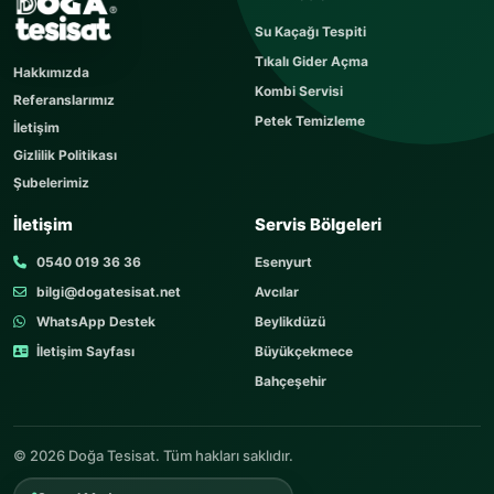
Sorunuzu kısaca yazın
Su Kaçağı Tespiti
Sorunuz hemen yayınlanır, cevabı yaklaşık 60
Tıkalı Gider Açma
dakika içerisinde cevaplanır. Sorular sayfamızı
Hakkımızda
ziyaret edebilirsiniz.
Kombi Servisi
Referanslarımız
AD SOYAD
Petek Temizleme
İletişim
Gizlilik Politikası
Şubelerimiz
TELEFON
İletişim
Servis Bölgeleri
0540 019 36 36
Esenyurt
bilgi@dogatesisat.net
Avcılar
KONU
WhatsApp Destek
Beylikdüzü
İletişim Sayfası
Büyükçekmece
Bahçeşehir
SORUNUZ
© 2026 Doğa Tesisat. Tüm hakları saklıdır.