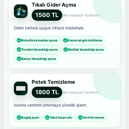
Tıkalı Gider Açma
1500 TL
’den başlayan fiyatlarla
Gider hattına uygun cihazlı müdahale.
Robotla kırmadan açma
Kameralı görüntüleme
Tuvalet tıkanıklığı açma
Mutfak tıkanıklığı açma
Banyo tıkanıklığı açma
Petek Temizleme
1800 TL
’den başlayan fiyatlarla
Isınma verimini artırmaya yönelik işlem.
Reglaj ayarı
Yakıt tasarrufu
Verimli ısınma