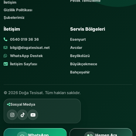
Petek Temizleme
İletişim
Gizlilik Politikası
Şubelerimiz
TELEFON
İletişim
Servis Bölgeleri
0540 019 36 36
Esenyurt
bilgi@dogatesisat.net
Avcılar
KONU
WhatsApp Destek
Beylikdüzü
İletişim Sayfası
Büyükçekmece
Bahçeşehir
SORUNUZ
© 2026 Doğa Tesisat. Tüm hakları saklıdır.
Sosyal Medya
Soruyu Gönder
Gönderilen soru onay beklemeden soru-cevap alanına
WhatsApp
Hemen Ara
eklenir.