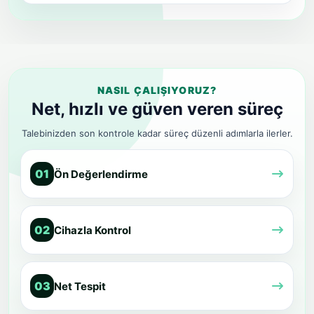
NASIL ÇALIŞIYORUZ?
Net, hızlı ve güven veren süreç
Talebinizden son kontrole kadar süreç düzenli adımlarla ilerler.
01
Ön Değerlendirme
02
Cihazla Kontrol
03
Net Tespit