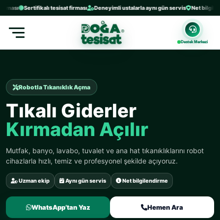
ası
Sertifikalı tesisat firması
Deneyimli ustalarla aynı gün servis
Net bilgilendirm
Destek Merkezi
Robotla Tıkanıklık Açma
Tıkalı Giderler
Kırmadan Açılır
Mutfak, banyo, lavabo, tuvalet ve ana hat tıkanıklıklarını robot
cihazlarla hızlı, temiz ve profesyonel şekilde açıyoruz.
Uzman ekip
Aynı gün servis
Net bilgilendirme
WhatsApp’tan Yaz
Hemen Ara