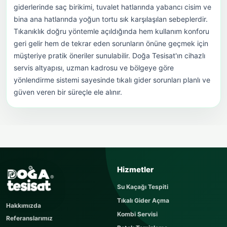
giderlerinde saç birikimi, tuvalet hatlarında yabancı cisim ve
bina ana hatlarında yoğun tortu sık karşılaşılan sebeplerdir.
Tıkanıklık doğru yöntemle açıldığında hem kullanım konforu
geri gelir hem de tekrar eden sorunların önüne geçmek için
müşteriye pratik öneriler sunulabilir. Doğa Tesisat'ın cihazlı
servis altyapısı, uzman kadrosu ve bölgeye göre
yönlendirme sistemi sayesinde tıkalı gider sorunları planlı ve
güven veren bir süreçle ele alınır.
USTAYA SOR
Hizmetler
Sorunuzu kısaca yazın
Su Kaçağı Tespiti
Sorunuz hemen yayınlanır, cevabı yaklaşık 60
Tıkalı Gider Açma
dakika içerisinde cevaplanır. Sorular sayfamızı
Hakkımızda
ziyaret edebilirsiniz.
Kombi Servisi
Referanslarımız
AD SOYAD