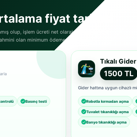
talama fiyat tarifesi
nmış olup, işlem ücreti net olarak danışanlarımız
 tahmini olan minimum ödeme tutarlarıdır.
Tıkalı Gide
1500 TL
arla
Gider hattına uygun cihazlı m
kontrolü
Basınç testi
Robotla kırmadan açma
Tuvalet tıkanıklığı açma
Banyo tıkanıklığı açma