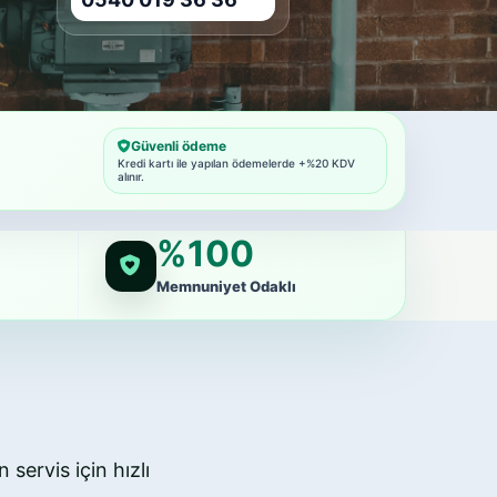
Güvenli ödeme
Kredi kartı ile yapılan ödemelerde +%20 KDV
alınır.
%100
Memnuniyet Odaklı
 servis için hızlı