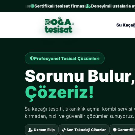
irması
Sertifikalı tesisat firması
Deneyimli ustalarla aynı gün s
Su Kaçağ
Kırmadan Cihazla Tespit
Su Kaçağını
N
Buluruz
Termal kamera, akustik dinleme ve nem ölçüm ci
yapılır.
Uzman Ekip
Son Teknoloji Cihazlar
Garantili