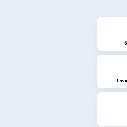
S
Lava