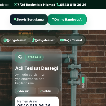
edilen 3. tesisat firması
7/24 Kesintisiz Hizmet
Sertifikalı tesisat firması
0540 019 36 36
Deneyimli us
Servis Sorgulama
Online Randevu Al
@dogatesisat
@dogatesisat
Doğa Tesisat
7/24 Aktif
Cihazlı Tespit
Sorun büyümeden hızlı
kontrol ve net bilgilendirme.
Aynı gün
Net bilgi
Hemen Arayın
0540 019 36 36