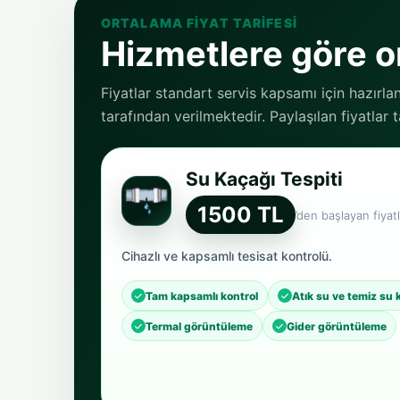
ORTALAMA FIYAT TARIFESI
Hizmetlere göre or
Fiyatlar standart servis kapsamı için hazırla
tarafından verilmektedir. Paylaşılan fiyatlar
Su Kaçağı Tespiti
1500 TL
’den başlayan fiyatl
Cihazlı ve kapsamlı tesisat kontrolü.
Tam kapsamlı kontrol
Atık su ve temiz su 
Termal görüntüleme
Gider görüntüleme