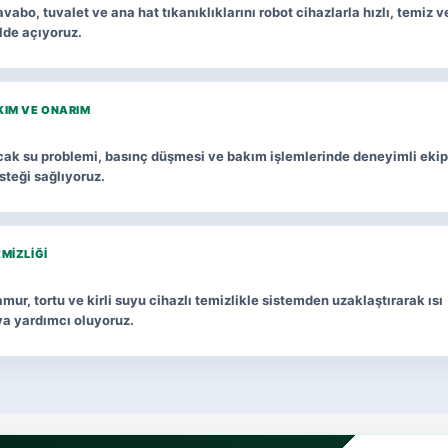
vabo, tuvalet ve ana hat tıkanıklıklarını robot cihazlarla hızlı, temiz v
lde açıyoruz.
KIM VE ONARIM
ıcak su problemi, basınç düşmesi ve bakım işlemlerinde deneyimli ekip
esteği sağlıyoruz.
EMIZLIĞI
mur, tortu ve kirli suyu cihazlı temizlikle sistemden uzaklaştırarak ısı
ya yardımcı oluyoruz.