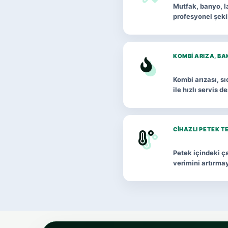
Mutfak, banyo, la
profesyonel şeki
KOMBI ARIZA, BA
Kombi arızası, s
ile hızlı servis d
CIHAZLI PETEK T
Petek içindeki ça
verimini artırma