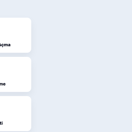
 Açma
eme
ti