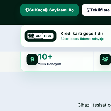
Kaçak Tespiti Al
WhatsApp’tan Ya
Kredi kartı geçerlidir
TROY
Bütçe dostu ödeme kolaylığı.
10+
Yıllık Deneyim
Cihazlı tesisat ç