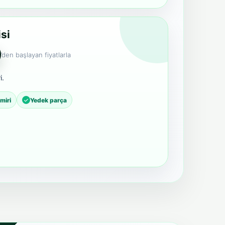
si
’den başlayan fiyatlarla
i.
miri
Yedek parça