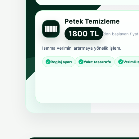
Petek Temizleme
1800 TL
’den başlayan fiyatl
Isınma verimini artırmaya yönelik işlem.
Reglaj ayarı
Yakıt tasarrufu
Verimli 