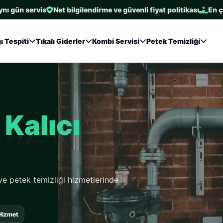
ervis
Net bilgilendirme ve güvenli fiyat politikası
En çok tercih 
ı Tespiti
Tıkalı Giderler
Kombi Servisi
Petek Temizliği
oktasal
hazlarıyla kırmadan kaçak tespiti
 Hizmet