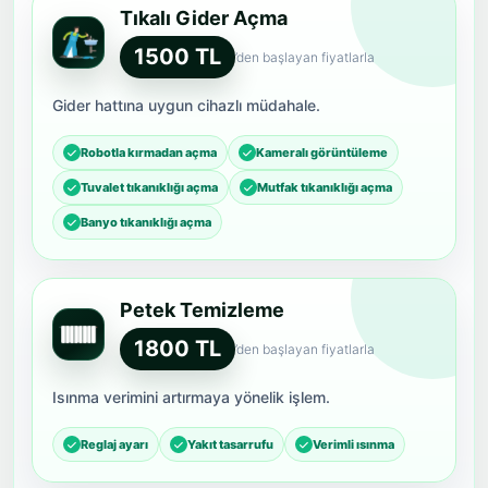
Tıkalı Gider Açma
1500 TL
’den başlayan fiyatlarla
Gider hattına uygun cihazlı müdahale.
Robotla kırmadan açma
Kameralı görüntüleme
Tuvalet tıkanıklığı açma
Mutfak tıkanıklığı açma
Banyo tıkanıklığı açma
Petek Temizleme
1800 TL
’den başlayan fiyatlarla
Isınma verimini artırmaya yönelik işlem.
Reglaj ayarı
Yakıt tasarrufu
Verimli ısınma