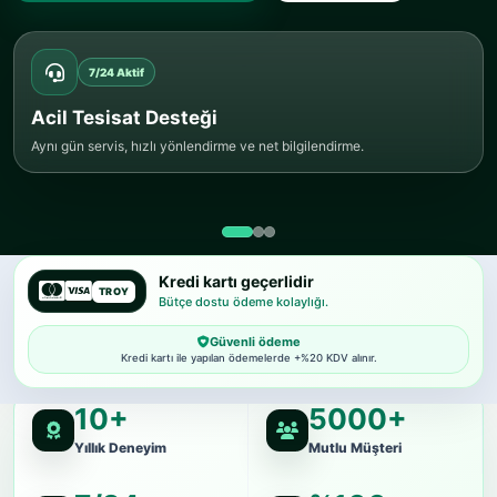
7/24 Aktif
Acil Tesisat Desteği
Aynı gün servis, hızlı yönlendirme ve net bilgilendirme.
Kredi kartı geçerlidir
TROY
Bütçe dostu ödeme kolaylığı.
Güvenli ödeme
Kredi kartı ile yapılan ödemelerde +%20 KDV alınır.
10+
5000+
Yıllık Deneyim
Mutlu Müşteri