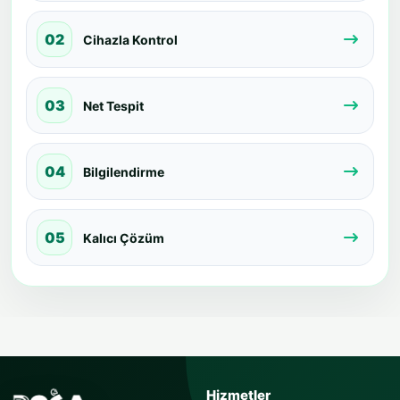
02
Cihazla Kontrol
03
Net Tespit
04
Bilgilendirme
05
Kalıcı Çözüm
USTAYA SOR
Hizmetler