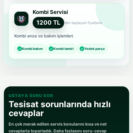
Kombi Servisi
1200 TL
’den başlayan fiyatlarla
Kombi arıza ve bakım işlemleri.
Kombi bakım
Kombi tamiri
Yedek parça
USTAYA SORU SOR
Tesisat sorunlarında hızlı
cevaplar
En çok merak edilen servis konularını kısa ve net
cevaplarla toparladık. Daha fazlasını soru-cevap