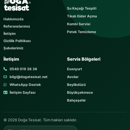
Sorunuzu kısaca yazın
Su Kaçağı Tespiti
Sorunuz hemen yayınlanır, cevabı yaklaşık 60
Tıkalı Gider Açma
dakika içerisinde cevaplanır. Sorular sayfamızı
Hakkımızda
ziyaret edebilirsiniz.
Kombi Servisi
Referanslarımız
AD SOYAD
Petek Temizleme
İletişim
Gizlilik Politikası
Şubelerimiz
TELEFON
İletişim
Servis Bölgeleri
0540 019 36 36
Esenyurt
bilgi@dogatesisat.net
Avcılar
KONU
WhatsApp Destek
Beylikdüzü
İletişim Sayfası
Büyükçekmece
Bahçeşehir
SORUNUZ
© 2026 Doğa Tesisat. Tüm hakları saklıdır.