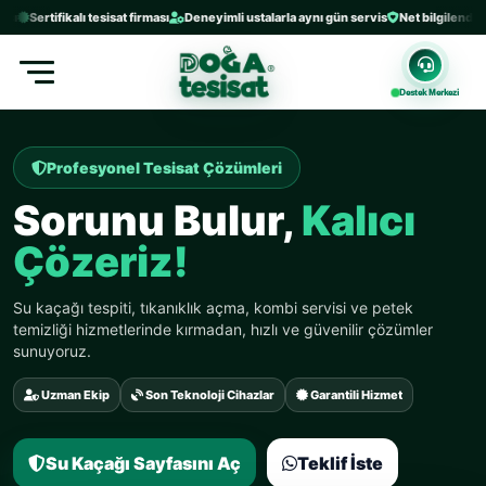
ertifikalı tesisat firması
Deneyimli ustalarla aynı gün servis
Net bilgilendirme ve g
Destek Merkezi
Profesyonel Tesisat Çözümleri
Sorunu Bulur,
Kalıcı
Çözeriz!
Su kaçağı tespiti, tıkanıklık açma, kombi servisi ve petek
temizliği hizmetlerinde kırmadan, hızlı ve güvenilir çözümler
sunuyoruz.
Uzman Ekip
Son Teknoloji Cihazlar
Garantili Hizmet
Su Kaçağı Sayfasını Aç
Teklif İste