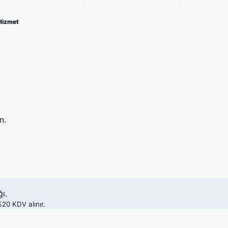
 Hizmet
n.
ı.
%20 KDV alınır.