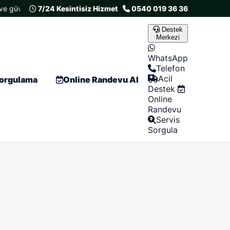
e güvenli fiyat politikası
7/24 Kesintisiz Hizmet
En çok tercih edilen 3. tesisat firması
0540 019 36 36
Se
Destek
Merkezi
WhatsApp
Telefon
Acil
Sorgulama
Online Randevu Al
Destek
Online
Randevu
Servis
Sorgula