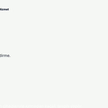
 Hizmet
dirme.
ihazlarıyla kırmadan kaçak tespiti yapılır.