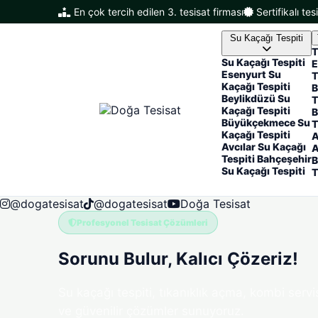
En çok tercih edilen 3. tesisat firması
Sertifikalı tes
Su Kaçağı Tespiti
T
Su Kaçağı Tespiti
E
Esenyurt Su
T
Kaçağı Tespiti
B
Beylikdüzü Su
T
Kaçağı Tespiti
B
Büyükçekmece Su
T
Kaçağı Tespiti
A
Avcılar Su Kaçağı
Tespiti
Bahçeşehir
B
Su Kaçağı Tespiti
T
@dogatesisat
@dogatesisat
Doğa Tesisat
Profesyonel Tesisat Çözümleri
Sorunu Bulur,
Kalıcı Çözeriz!
Su kaçağı tespiti, tıkanıklık açma, kombi servi
ve güvenilir çözümler sunuyoruz.