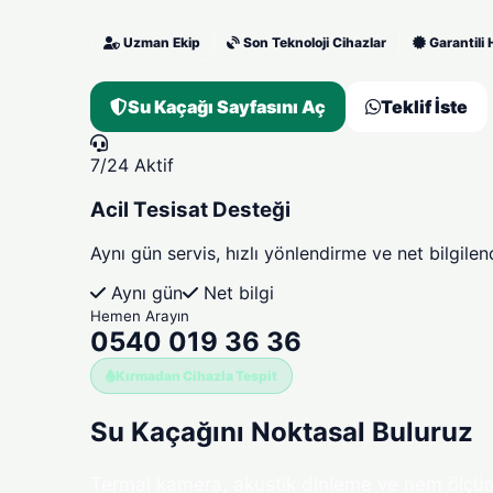
Uzman Ekip
Son Teknoloji Cihazlar
Garantili
Su Kaçağı Sayfasını Aç
Teklif İste
7/24 Aktif
Acil Tesisat Desteği
Aynı gün servis, hızlı yönlendirme ve net bilgilen
Aynı gün
Net bilgi
Hemen Arayın
0540 019 36 36
Kırmadan Cihazla Tespit
Su Kaçağını
Noktasal Buluruz
Termal kamera, akustik dinleme ve nem ölçüm c