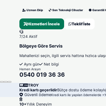
Uzman Ekip
Son Teknoloji Cihazlar
Garantili
Hizmetleri İncele
Teklif İste
7/24 Aktif
Bölgeye Göre Servis
Mahallenizi seçin, ilgili servis hattına hızlıca ulaşı
Aynı gün
Net bilgi
Hemen Arayın
0540 019 36 36
TROY
Kredi kartı geçerlidir
Bütçe dostu ödeme kolaylığ
Güvenli ödeme
Kredi kartı ile yapılan ödemelerde +
10+
Yıllık Deneyim