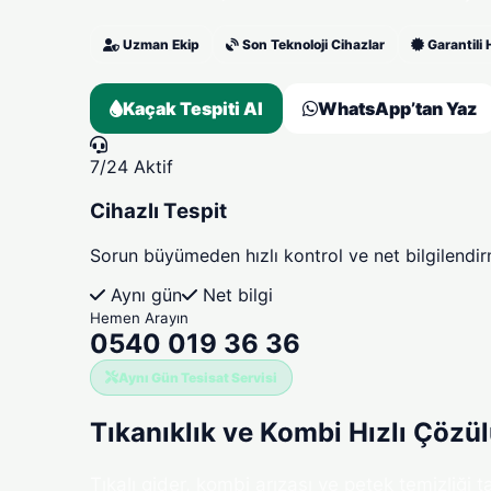
Uzman Ekip
Son Teknoloji Cihazlar
Garantili
Kaçak Tespiti Al
WhatsApp’tan Yaz
7/24 Aktif
Cihazlı Tespit
Sorun büyümeden hızlı kontrol ve net bilgilendi
Aynı gün
Net bilgi
Hemen Arayın
0540 019 36 36
Aynı Gün Tesisat Servisi
Tıkanıklık ve Kombi
Hızlı Çözül
Tıkalı gider, kombi arızası ve petek temizliği t