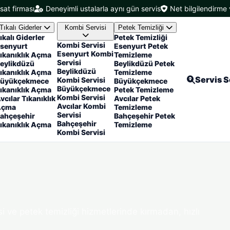
isat firması
Deneyimli ustalarla aynı gün servis
Net bilgilendirme v
Tıkalı Giderler
Kombi Servisi
Petek Temizliği
ıkalı Giderler
Petek Temizliği
Kombi Servisi
senyurt
Esenyurt Petek
Esenyurt Kombi
ıkanıklık Açma
Temizleme
Servisi
eylikdüzü
Beylikdüzü Petek
Beylikdüzü
ıkanıklık Açma
Temizleme
Servis 
Kombi Servisi
üyükçekmece
Büyükçekmece
Büyükçekmece
ıkanıklık Açma
Petek Temizleme
Kombi Servisi
vcılar Tıkanıklık
Avcılar Petek
Avcılar Kombi
Açma
Temizleme
Servisi
ahçeşehir
Bahçeşehir Petek
Bahçeşehir
ıkanıklık Açma
Temizleme
Kombi Servisi
si ve petek temizliği hizmetlerinde kırmadan, hızlı