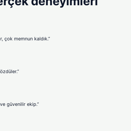
erçek deneyimleri
ar, çok memnun kaldık.”
çözdüler.”
ve güvenilir ekip.”