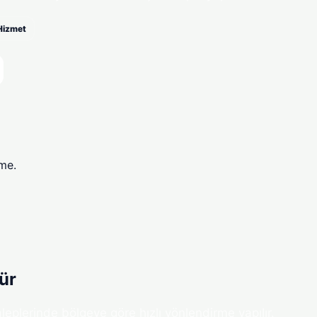
 Hizmet
rme.
ür
aleplerinde bölgeye göre hızlı yönlendirme yapılır.