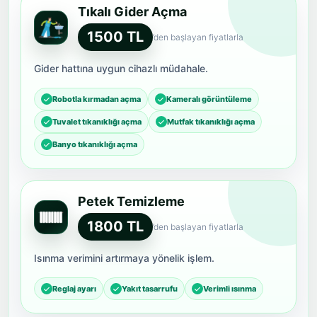
Tıkalı Gider Açma
1500 TL
’den başlayan fiyatlarla
Gider hattına uygun cihazlı müdahale.
Robotla kırmadan açma
Kameralı görüntüleme
Tuvalet tıkanıklığı açma
Mutfak tıkanıklığı açma
Banyo tıkanıklığı açma
Petek Temizleme
1800 TL
’den başlayan fiyatlarla
Isınma verimini artırmaya yönelik işlem.
Reglaj ayarı
Yakıt tasarrufu
Verimli ısınma