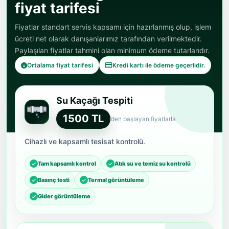
fiyat tarifesi
Fiyatlar standart servis kapsamı için hazırlanmış olup, işlem
ücreti net olarak danışanlarımız tarafından verilmektedir.
Paylaşılan fiyatlar tahmini olan minimum ödeme tutarlarıdır.
Ortalama fiyat tarifesi
Kredi kartı ile ödeme geçerlidir.
Su Kaçağı Tespiti
1500 TL
’den başlayan fiyatlarla
Cihazlı ve kapsamlı tesisat kontrolü.
Tam kapsamlı kontrol
Atık su ve temiz su kontrolü
Basınç testi
Termal görüntüleme
Gider görüntüleme