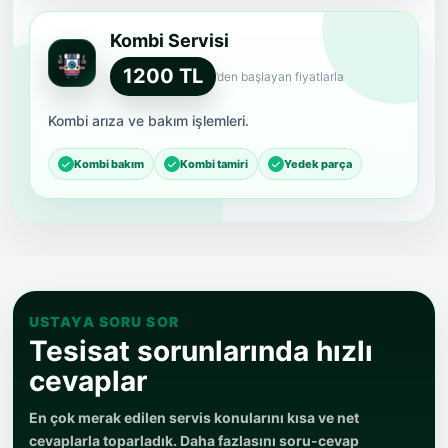
Kombi Servisi
1200 TL
’den başlayan fiyatlarla
Kombi arıza ve bakım işlemleri.
Kombi bakım
Kombi tamiri
Yedek parça
USTAYA SORU SOR
Tesisat sorunlarında hızlı
cevaplar
En çok merak edilen servis konularını kısa ve net
cevaplarla toparladık. Daha fazlasını soru-cevap