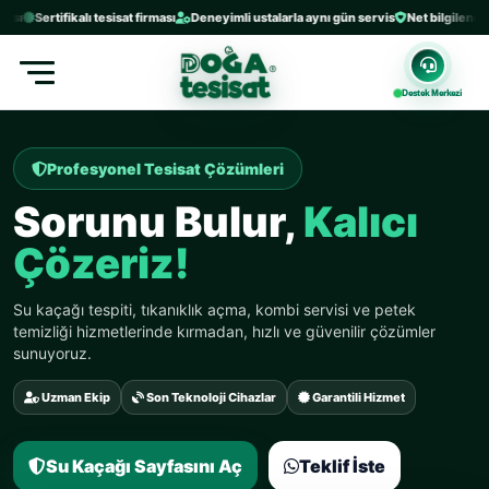
Sertifikalı tesisat firması
Deneyimli ustalarla aynı gün servis
Net bilgilendirme ve
Destek Merkezi
Profesyonel Tesisat Çözümleri
Sorunu Bulur,
Kalıcı
Çözeriz!
Su kaçağı tespiti, tıkanıklık açma, kombi servisi ve petek
temizliği hizmetlerinde kırmadan, hızlı ve güvenilir çözümler
sunuyoruz.
Uzman Ekip
Son Teknoloji Cihazlar
Garantili Hizmet
Su Kaçağı Sayfasını Aç
Teklif İste