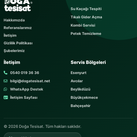
Sorunuzu kısaca yazın
Su Kaçağı Tespiti
Sorunuz hemen yayınlanır, cevabı yaklaşık 60
Tıkalı Gider Açma
dakika içerisinde cevaplanır. Sorular sayfamızı
Hakkımızda
ziyaret edebilirsiniz.
Kombi Servisi
Referanslarımız
AD SOYAD
Petek Temizleme
İletişim
Gizlilik Politikası
Şubelerimiz
TELEFON
İletişim
Servis Bölgeleri
0540 019 36 36
Esenyurt
bilgi@dogatesisat.net
Avcılar
KONU
WhatsApp Destek
Beylikdüzü
İletişim Sayfası
Büyükçekmece
Bahçeşehir
SORUNUZ
© 2026 Doğa Tesisat. Tüm hakları saklıdır.