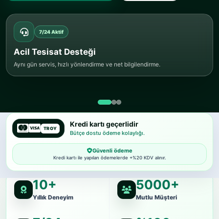
7/24 Aktif
Acil Tesisat Desteği
Aynı gün servis, hızlı yönlendirme ve net bilgilendirme.
Kredi kartı geçerlidir
TROY
Bütçe dostu ödeme kolaylığı.
Güvenli ödeme
Kredi kartı ile yapılan ödemelerde +%20 KDV alınır.
10+
5000+
Yıllık Deneyim
Mutlu Müşteri