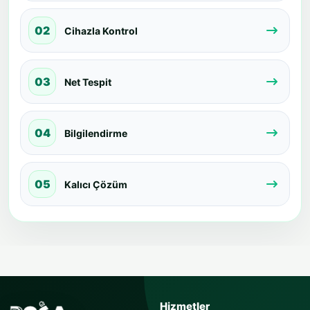
02
Cihazla Kontrol
03
Net Tespit
04
Bilgilendirme
05
Kalıcı Çözüm
USTAYA SOR
Hizmetler