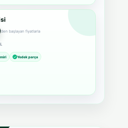
si
’den başlayan fiyatlarla
i.
miri
Yedek parça