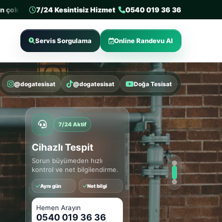
cih edilen 3. tesisat firması
7/24 Kesintisiz Hizmet
Sertifikalı tesisat firması
0540 019 36 36
Deneyiml
Servis Sorgulama
Online Randevu Al
@dogatesisat
@dogatesisat
Doğa Tesisat
7/24 Aktif
Cihazlı Tespit
Sorun büyümeden hızlı
kontrol ve net bilgilendirme.
Aynı gün
Net bilgi
Hemen Arayın
0540 019 36 36