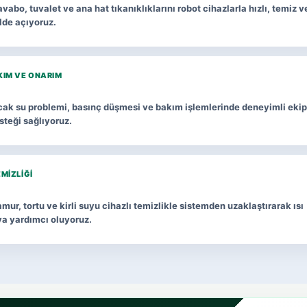
vabo, tuvalet ve ana hat tıkanıklıklarını robot cihazlarla hızlı, temiz v
lde açıyoruz.
KIM VE ONARIM
ıcak su problemi, basınç düşmesi ve bakım işlemlerinde deneyimli ekip
esteği sağlıyoruz.
EMIZLIĞI
mur, tortu ve kirli suyu cihazlı temizlikle sistemden uzaklaştırarak ısı
ya yardımcı oluyoruz.