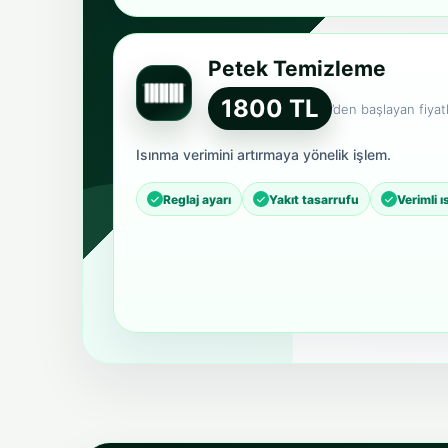
Petek Temizleme
1800 TL
’den başlayan fiyatl
Isınma verimini artırmaya yönelik işlem.
Reglaj ayarı
Yakıt tasarrufu
Verimli 