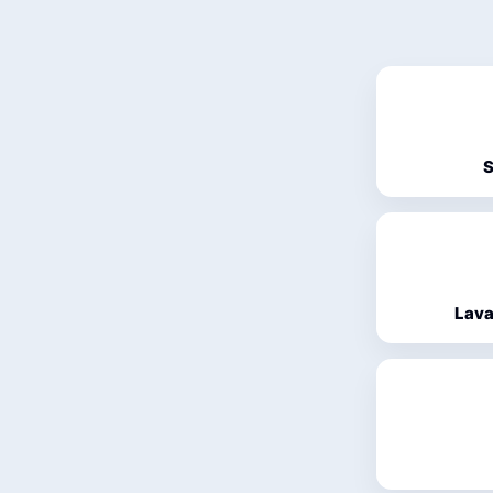
S
Lava