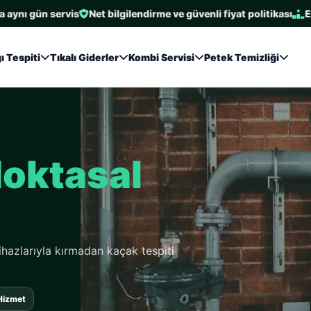
ün servis
Net bilgilendirme ve güvenli fiyat politikası
En çok ter
ı Tespiti
Tıkalı Giderler
Kombi Servisi
Petek Temizliği
oktasal
hazlarıyla kırmadan kaçak tespiti
 Hizmet