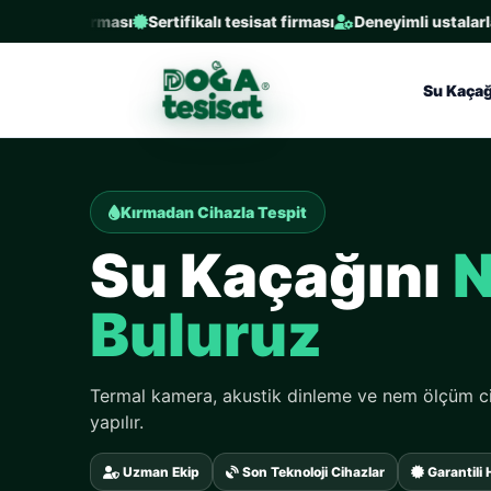
sat firması
Sertifikalı tesisat firması
Deneyimli ustalarla aynı g
Su Kaçağ
Kırmadan Cihazla Tespit
Su Kaçağını
N
Buluruz
Termal kamera, akustik dinleme ve nem ölçüm ci
yapılır.
Uzman Ekip
Son Teknoloji Cihazlar
Garantili