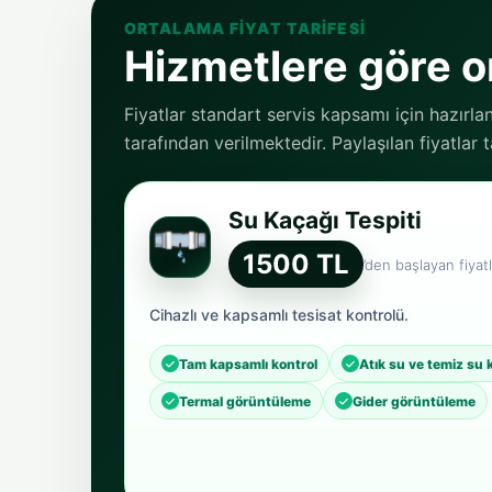
ORTALAMA FIYAT TARIFESI
Hizmetlere göre or
Fiyatlar standart servis kapsamı için hazırla
tarafından verilmektedir. Paylaşılan fiyatlar
Su Kaçağı Tespiti
1500 TL
’den başlayan fiyatl
Cihazlı ve kapsamlı tesisat kontrolü.
Tam kapsamlı kontrol
Atık su ve temiz su 
Termal görüntüleme
Gider görüntüleme