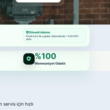
Güvenli ödeme
Kredi kartı ile yapılan ödemelerde +%20 KDV
alınır.
%100
Memnuniyet Odaklı
 servis için hızlı