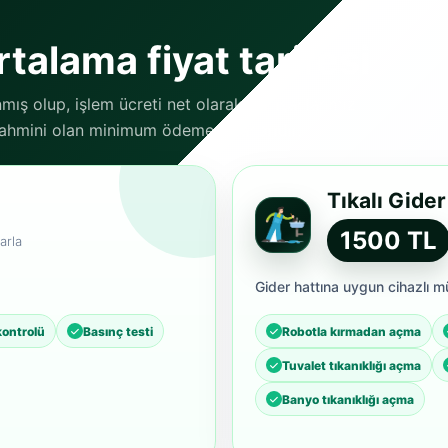
talama fiyat tarifesi
nmış olup, işlem ücreti net olarak danışanlarımız
 tahmini olan minimum ödeme tutarlarıdır.
Tıkalı Gide
1500 TL
arla
Gider hattına uygun cihazlı m
kontrolü
Basınç testi
Robotla kırmadan açma
Tuvalet tıkanıklığı açma
Banyo tıkanıklığı açma