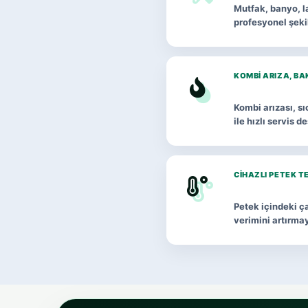
Mutfak, banyo, la
profesyonel şeki
KOMBI ARIZA, BA
Kombi arızası, s
ile hızlı servis d
CIHAZLI PETEK T
Petek içindeki ça
verimini artırma