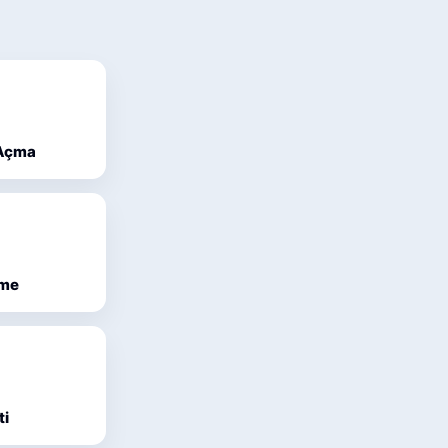
 Açma
eme
ti