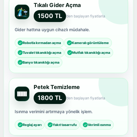
Tıkalı Gider Açma
1500 TL
’den başlayan fiyatlarla
Gider hattına uygun cihazlı müdahale.
Robotla kırmadan açma
Kameralı görüntüleme
Tuvalet tıkanıklığı açma
Mutfak tıkanıklığı açma
Banyo tıkanıklığı açma
Petek Temizleme
1800 TL
’den başlayan fiyatlarla
Isınma verimini artırmaya yönelik işlem.
Reglaj ayarı
Yakıt tasarrufu
Verimli ısınma