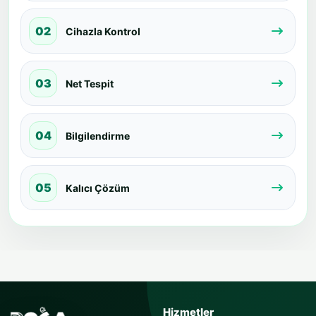
02
Cihazla Kontrol
03
Net Tespit
04
Bilgilendirme
05
Kalıcı Çözüm
USTAYA SOR
Hizmetler