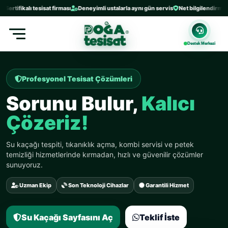
ifikalı tesisat firması
Deneyimli ustalarla aynı gün servis
Net bilgilendirme ve güve
Destek Merkezi
Profesyonel Tesisat Çözümleri
Sorunu Bulur,
Kalıcı
Çözeriz!
Su kaçağı tespiti, tıkanıklık açma, kombi servisi ve petek
temizliği hizmetlerinde kırmadan, hızlı ve güvenilir çözümler
sunuyoruz.
Uzman Ekip
Son Teknoloji Cihazlar
Garantili Hizmet
Su Kaçağı Sayfasını Aç
Teklif İste