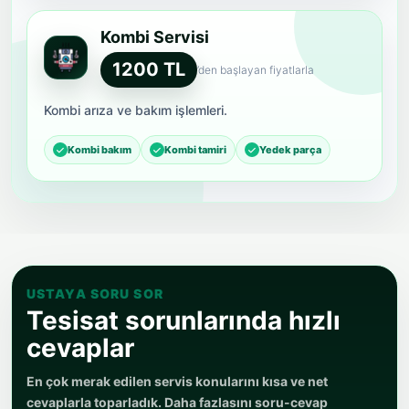
Kombi Servisi
1200 TL
’den başlayan fiyatlarla
Kombi arıza ve bakım işlemleri.
Kombi bakım
Kombi tamiri
Yedek parça
USTAYA SORU SOR
Tesisat sorunlarında hızlı
cevaplar
En çok merak edilen servis konularını kısa ve net
cevaplarla toparladık. Daha fazlasını soru-cevap