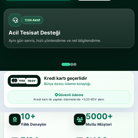
7/24 Aktif
Acil Tesisat Desteği
Aynı gün servis, hızlı yönlendirme ve net bilgilendirme.
Kredi kartı geçerlidir
TROY
Bütçe dostu ödeme kolaylığı.
Güvenli ödeme
Kredi kartı ile yapılan ödemelerde +%20 KDV alınır.
10+
5000+
Yıllık Deneyim
Mutlu Müşteri