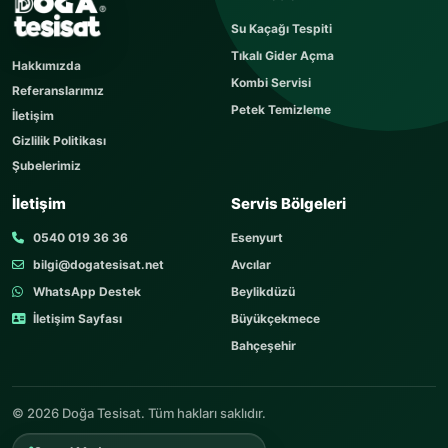
Sorunuzu kısaca yazın
Su Kaçağı Tespiti
Sorunuz hemen yayınlanır, cevabı yaklaşık 60
Tıkalı Gider Açma
dakika içerisinde cevaplanır. Sorular sayfamızı
Hakkımızda
ziyaret edebilirsiniz.
Kombi Servisi
Referanslarımız
AD SOYAD
Petek Temizleme
İletişim
Gizlilik Politikası
Şubelerimiz
TELEFON
İletişim
Servis Bölgeleri
0540 019 36 36
Esenyurt
bilgi@dogatesisat.net
Avcılar
KONU
WhatsApp Destek
Beylikdüzü
İletişim Sayfası
Büyükçekmece
Bahçeşehir
SORUNUZ
© 2026 Doğa Tesisat. Tüm hakları saklıdır.