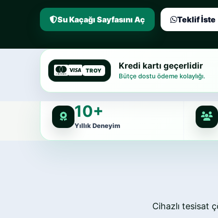
Su Kaçağı Sayfasını Aç
Teklif İste
Kredi kartı geçerlidir
TROY
Bütçe dostu ödeme kolaylığı.
10+
Yıllık Deneyim
Cihazlı tesisat ç