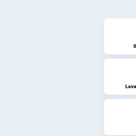
S
Lava