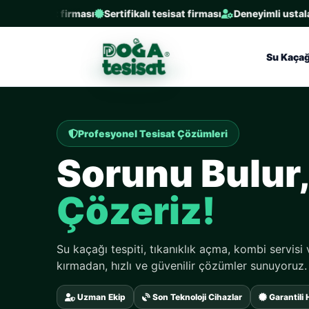
sisat firması
Sertifikalı tesisat firması
Deneyimli ustalarla aynı
Su Kaçağ
Profesyonel Tesisat Çözümleri
Sorunu Bulur
Çözeriz!
Su kaçağı tespiti, tıkanıklık açma, kombi servisi
kırmadan, hızlı ve güvenilir çözümler sunuyoruz.
Uzman Ekip
Son Teknoloji Cihazlar
Garantili