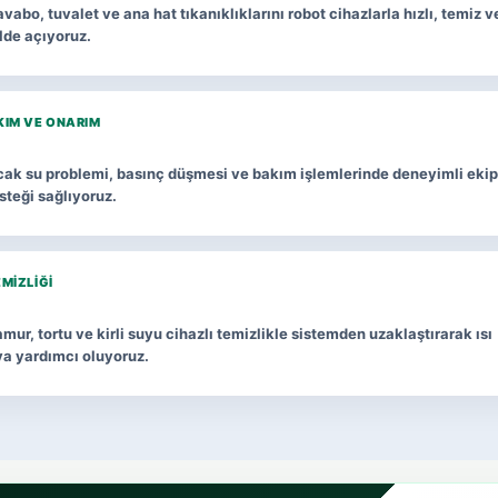
vabo, tuvalet ve ana hat tıkanıklıklarını robot cihazlarla hızlı, temiz v
lde açıyoruz.
KIM VE ONARIM
ıcak su problemi, basınç düşmesi ve bakım işlemlerinde deneyimli ekip
esteği sağlıyoruz.
EMIZLIĞI
mur, tortu ve kirli suyu cihazlı temizlikle sistemden uzaklaştırarak ısı
ya yardımcı oluyoruz.