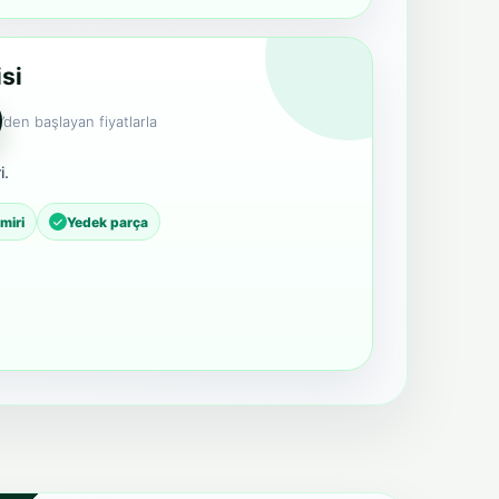
si
’den başlayan fiyatlarla
i.
miri
Yedek parça