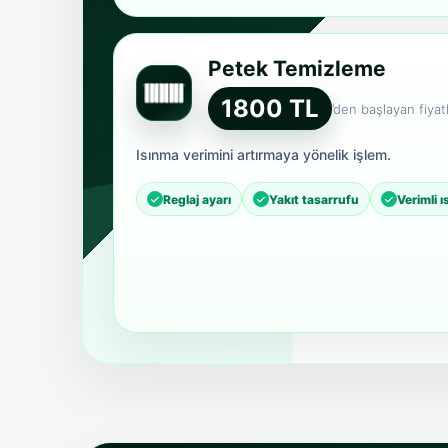
Petek Temizleme
1800 TL
’den başlayan fiyatl
Isınma verimini artırmaya yönelik işlem.
Reglaj ayarı
Yakıt tasarrufu
Verimli 