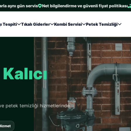
 gün servis
Net bilgilendirme ve güvenli fiyat politikası
En çok t
ı Tespiti
Tıkalı Giderler
Kombi Servisi
Petek Temizliği
,
Kalıcı
 ve petek temizliği hizmetlerinde
 Hizmet