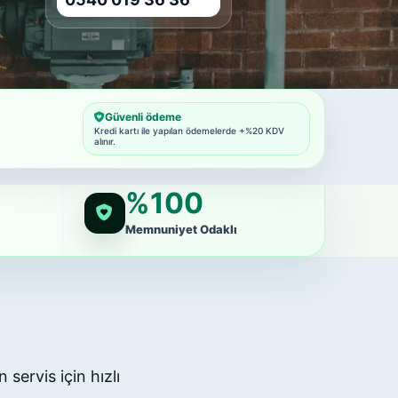
Güvenli ödeme
Kredi kartı ile yapılan ödemelerde +%20 KDV
alınır.
%100
Memnuniyet Odaklı
 servis için hızlı