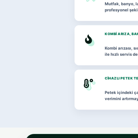
Mutfak, banyo, la
profesyonel şeki
KOMBI ARIZA, BA
Kombi arızası, s
ile hızlı servis d
CIHAZLI PETEK T
Petek içindeki ça
verimini artırma