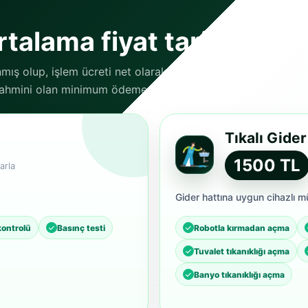
talama fiyat tarifesi
nmış olup, işlem ücreti net olarak danışanlarımız
 tahmini olan minimum ödeme tutarlarıdır.
Tıkalı Gide
1500 TL
arla
Gider hattına uygun cihazlı m
kontrolü
Basınç testi
Robotla kırmadan açma
Tuvalet tıkanıklığı açma
Banyo tıkanıklığı açma