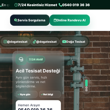
ercih edilen 3. tesisat firması
7/24 Kesintisiz Hizmet
Sertifikalı tesisat firması
0540 019 36 36
Deneyi
Servis Sorgulama
Online Randevu Al
@dogatesisat
@dogatesisat
Doğa Tesisat
7/24 Aktif
Acil Tesisat Desteği
Aynı gün servis, hızlı
yönlendirme ve net
bilgilendirme.
Aynı gün
Net bilgi
Hemen Arayın
0540 019 36 36