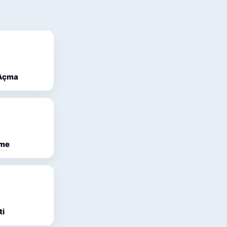
 Açma
eme
ti