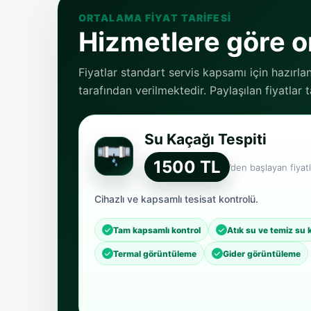
ORTALAMA FIYAT TARIFESI
Hizmetlere göre or
Fiyatlar standart servis kapsamı için hazırla
tarafından verilmektedir. Paylaşılan fiyatlar
Su Kaçağı Tespiti
1500 TL
’den başlayan fiyatl
Cihazlı ve kapsamlı tesisat kontrolü.
Tam kapsamlı kontrol
Atık su ve temiz su 
Termal görüntüleme
Gider görüntüleme